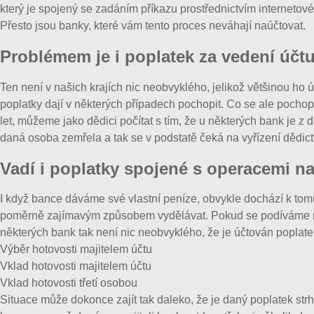
který je spojený se zadáním příkazu prostřednictvím internetové
Přesto jsou banky, které vám tento proces neváhají naúčtovat.
Problémem je i poplatek za vedení účt
Ten není v našich krajích nic neobvyklého, jelikož většinou ho
poplatky dají v některých případech pochopit. Co se ale pochopi
let, můžeme jako dědici počítat s tím, že u některých bank je z d
daná osoba zemřela a tak se v podstatě čeká na vyřízení dědict
Vadí i poplatky spojené s operacemi n
I když bance dáváme své vlastní peníze, obvykle dochází k tomu,
poměrně zajímavým způsobem vydělávat. Pokud se podíváme na n
některých bank tak není nic neobvyklého, že je účtován poplate
Výběr hotovosti majitelem účtu
Vklad hotovosti majitelem účtu
Vklad hotovosti třetí osobou
Situace může dokonce zajít tak daleko, že je daný poplatek str