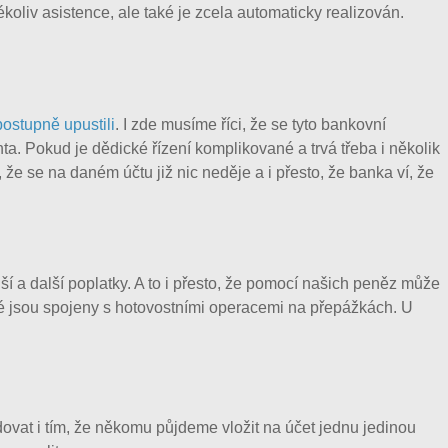
oliv asistence, ale také je zcela automaticky realizován.
ostupně upustili
. I zde musíme říci, že se tyto bankovní
ta. Pokud je dědické řízení komplikované a trvá třeba i několik
 že se na daném účtu již nic neděje a i přesto, že banka ví, že
ší a další poplatky. A to i přesto, že pomocí našich peněz může
ré jsou spojeny s hotovostními operacemi na přepážkách. U
ovat i tím, že někomu půjdeme vložit na účet jednu jedinou