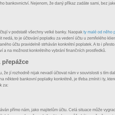
ho bankovnictví. Nejenom, že daný příkaz zadáte sami, bez jakék
u
 účtují v podstatě všechny velké banky. Naopak
ty malé od něho p
t nedá, to je účtování poplatku za vedení účtu u zemřelého klien
aného účtu pravidelně strháván konkrétní poplatek. A to i přesto,
ví a na možnost konkrétního vybrání finančních prostředků.
a přepážce
 že jí rozhodně nijak nevadí účtovat nám v souvislosti s tím dal
ěkteré bankovní poplatky konkrétně, je třeba zmínit i ty, kte
k za:
háván přímo nám, jako majitelům účtu. Celá situace může vygrad