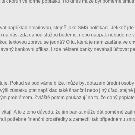
sítek korun ve formě poplatku. I to dnes může být poměrně smutn
at například emailovou, stejně jako SMS notifikaci. Jelikož jd
 jenom na nás, zda danou službu budeme, nebo naopak nebudeme 
ou textovou zprávu se jedná? O tu, která je nám zaslána ve chví
dávaný bankovní příkaz. I zde některé banky neváhají účtovat p
istuje. Pokud se podíváme blíže, může být dotazem úřední osoby
 výši zůstatku ptát například také finanční nebo jiný úřad, stej
elkým problémem. Zvláště potom poukazují na to, že daný popla
 vítají. A to z toho důvodu, že jim banka může dát poměrně zají
rali potřebné finanční prostředky a zamezili tak případnému zm