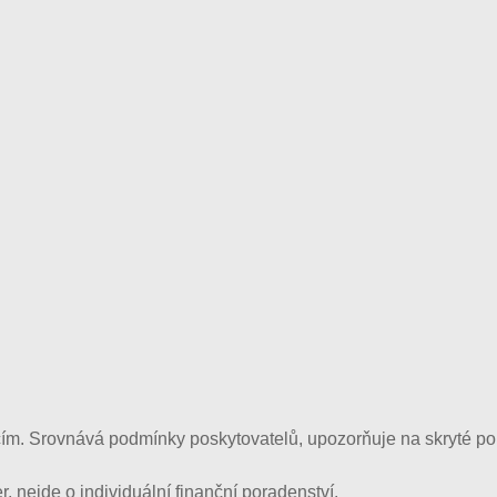
m. Srovnává podmínky poskytovatelů, upozorňuje na skryté popla
, nejde o individuální finanční poradenství.