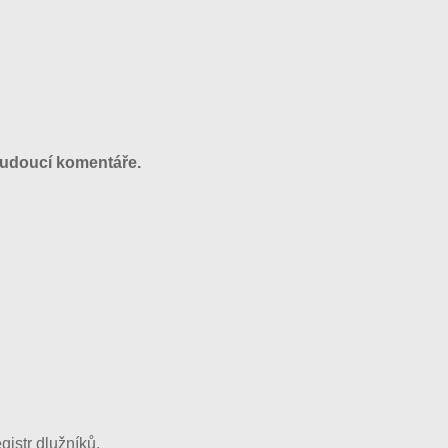
budoucí komentáře.
gistr dlužníků.