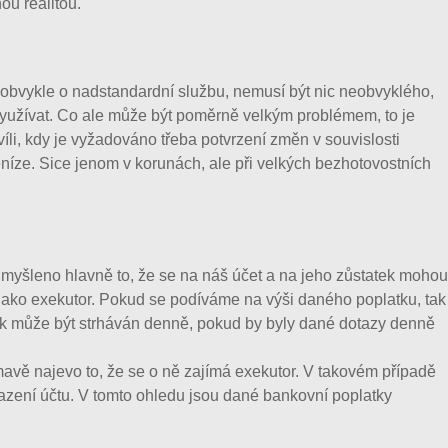
ou realitou.
e obvykle o nadstandardní službu, nemusí být nic neobvyklého,
využívat. Co ale může být poměrně velkým problémem, to je
li, kdy je vyžadováno třeba potvrzení změn v souvislosti
eníze. Sice jenom v korunách, ale při velkých bezhotovostních
 myšleno hlavně to, že se na náš účet a na jeho zůstatek mohou
ně jako exekutor. Pokud se podíváme na výši daného poplatku, tak
tek může být strháván denně, pokud by byly dané dotazy denně
mavě najevo to, že se o ně zajímá exekutor. V takovém případě
razení účtu. V tomto ohledu jsou dané bankovní poplatky