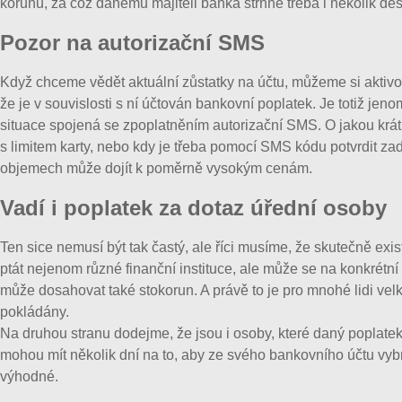
korunu, za což danému majiteli banka strhne třeba i několik de
Pozor na autorizační SMS
Když chceme vědět aktuální zůstatky na účtu, můžeme si aktivov
že je v souvislosti s ní účtován bankovní poplatek. Je totiž
situace spojená se zpoplatněním autorizační SMS. O jakou krátk
s limitem karty, nebo kdy je třeba pomocí SMS kódu potvrdit za
objemech může dojít k poměrně vysokým cenám.
Vadí i poplatek za dotaz úřední osoby
Ten sice nemusí být tak častý, ale říci musíme, že skutečně ex
ptát nejenom různé finanční instituce, ale může se na konkrétní
může dosahovat také stokorun. A právě to je pro mnohé lidi v
pokládány.
Na druhou stranu dodejme, že jsou i osoby, které daný poplatek
mohou mít několik dní na to, aby ze svého bankovního účtu vyb
výhodné.