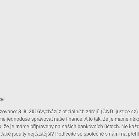
izováno:
8. 8. 2016
Vychází z oficiálních zdrojů (ČNB, justice.cz)
me jednoduše spravovat naše finance. A to tak, že je máme něk
, že je máme připraveny na našich bankovních účtech. Ne každá
ké jsou ty nejčastější? Podívejte se společně s námi na přehled