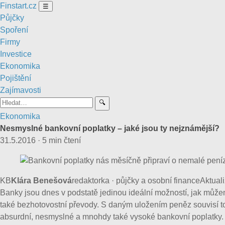
Finstart
.cz
☰
Půjčky
Spoření
Firmy
Investice
Ekonomika
Pojištění
Zajímavosti
🔍
Ekonomika
Nesmyslné bankovní poplatky – jaké jsou ty nejznámější?
31.5.2016
·
5 min čtení
KB
Klára Benešová
redaktorka · půjčky a osobní finance
Aktual
Banky jsou dnes v podstatě jedinou ideální možností, jak může
také bezhotovostní převody. S daným uložením peněz souvisí to
absurdní, nesmyslné a mnohdy také vysoké bankovní poplatky. Ja