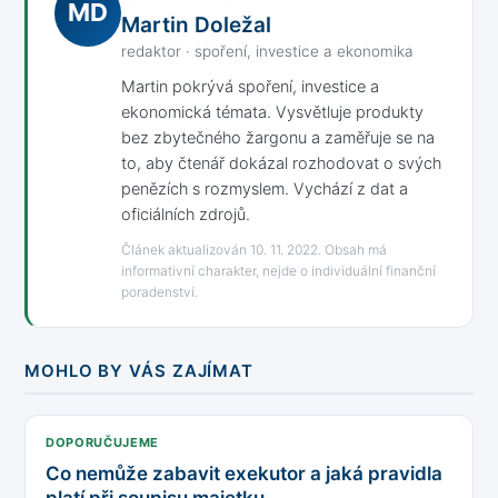
MD
Martin Doležal
redaktor · spoření, investice a ekonomika
Martin pokrývá spoření, investice a
ekonomická témata. Vysvětluje produkty
bez zbytečného žargonu a zaměřuje se na
to, aby čtenář dokázal rozhodovat o svých
penězích s rozmyslem. Vychází z dat a
oficiálních zdrojů.
Článek aktualizován 10. 11. 2022. Obsah má
informativní charakter, nejde o individuální finanční
poradenství.
MOHLO BY VÁS ZAJÍMAT
DOPORUČUJEME
Co nemůže zabavit exekutor a jaká pravidla
platí při soupisu majetku