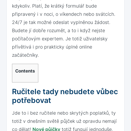
kdykoliv. Platí, že krátký formulář bude
připravený i v noci, o víkendech nebo svátcích.
24/7 je tak možné odeslat vyplněnou žádost.
Budete jí dobře rozumět, a to i když nejste
počítačovým expertem. Je totiž uživatelsky
přívětivá i pro prakticky úplné online
začátečníky.
Contents
Ručitele tady nebudete vůbec
potřebovat
Jde to i bez ručitele nebo skrytých poplatků, ty
totiž v dnešním světě půjček už opravdu nemají
co dělat!
Nové půjčky
totiž fungují jednoduše,