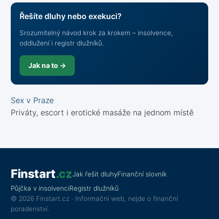
Řešíte dluhy nebo exekuci?
Srozumitelný návod krok za krokem – insolvence,
oddlužení i registr dlužníků.
Jak na to →
Sex v Praze
Priváty, escort i erotické masáže na jednom místě
Finstart
.cz
Jak řešit dluhy
Finanční slovník
Půjčka v insolvenci
Registr dlužníků
© 2026 Finstart.cz · Informační web, nejde o finanční
poradenství.