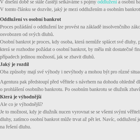
V dnešní době se stále častěji setkáváme s pojmy
oddlužení
a osobní ba
V tomto článku se dozvíte, jaký je mezi oddlužením a osobním bankrote
Oddlužení vs osobní bankrot
Proces požádání o oddlužení lze provést na základě insolvenčního zák
osvobozen od svých dluhů.
Osobní bankrot je proces, kdy osoba, která nemůže splácet své dluhy, 
která se rozhodne požádat o osobní bankrot, by měla mít dostatečné fi
případech jedinou možností, jak se zbavit dluhů.
Jaký je rozdíl
Oba způsoby mají své výhody i nevýhody a mohou být pro různé situace
Agentura pak předstoupí před věřitele s návrhem na dohodu ohledně d
o prohlášení osobního bankrotu. Po osobním bankrotu se dlužník zbaví 
Která je výhodnější
Ale co je výhodnější?
Je to možnost, kdy je dlužník nucen vyrovnat se se všemi svými věřitel
dluhy, zatímco osobní bankrot může trvat až pět let. Navíc, oddlužení
na řešení dluhu.