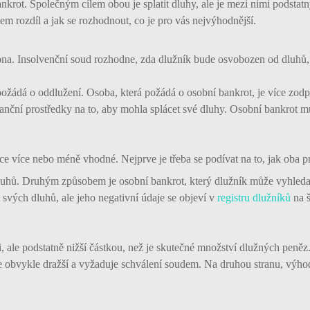
nkrot. Společným cílem obou je splatit dluhy, ale je mezi nimi podstatný 
m rozdíl a jak se rozhodnout, co je pro vás nejvýhodnější.
ona. Insolvenční soud rozhodne, zda dlužník bude osvobozen od dluhů, 
požádá o oddlužení. Osoba, která požádá o osobní bankrot, je více zod
nanční prostředky na to, aby mohla splácet své dluhy. Osobní bankrot m
 více nebo méně vhodné. Nejprve je třeba se podívat na to, jak oba pr
luhů. Druhým způsobem je osobní bankrot, který dlužník může vyhleda
svých dluhů, ale jeho negativní údaje se objeví v
registru dlužníků
na š
i, ale podstatně nižší částkou, než je skutečné množství dlužných peně
 je obvykle dražší a vyžaduje schválení soudem. Na druhou stranu, výho