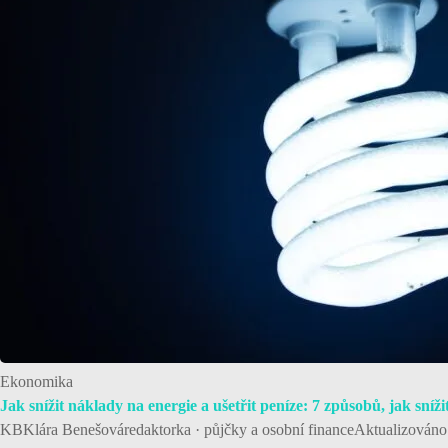
Ekonomika
Jak snížit náklady na energie a ušetřit peníze: 7 způsobů, jak sníži
KBKlára Benešováredaktorka · půjčky a osobní financeAktualizováno: 