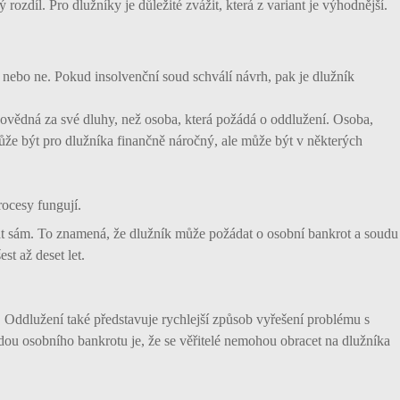
rozdíl. Pro dlužníky je důležité zvážit, která z variant je výhodnější.
nebo ne. Pokud insolvenční soud schválí návrh, pak je dlužník
povědná za své dluhy, než osoba, která požádá o oddlužení. Osoba,
ůže být pro dlužníka finančně náročný, ale může být v některých
ocesy fungují.
t sám. To znamená, že dlužník může požádat o osobní bankrot a soudu
est až deset let.
z. Oddlužení také představuje rychlejší způsob vyřešení problému s
dou osobního bankrotu je, že se věřitelé nemohou obracet na dlužníka