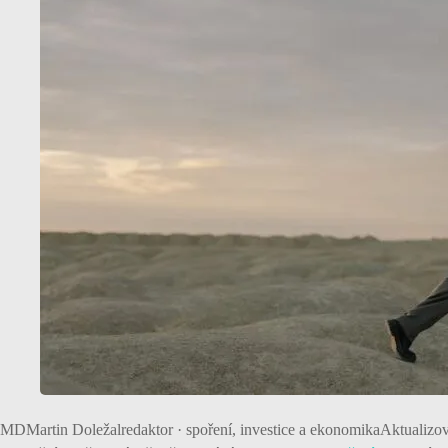
MD
Martin Doležal
redaktor · spoření, investice a ekonomika
Aktualizo