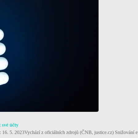
t své účty
16. 5. 2023Vychází z oficiálních zdrojů (ČNB, justice.cz) Snižování