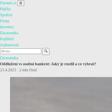
Finstart
.cz
☰
Půjčky
Spoření
Firmy
Investice
Ekonomika
Pojištění
Zajímavosti
🔍
Ekonomika
Oddlužení vs osobní bankrot: Jaký je rozdíl a co vybrat?
23.4.2023
·
2 min čtení