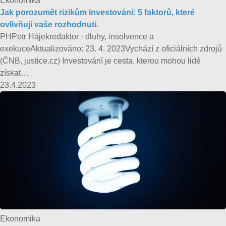
Ekonomika
Jak porozumět rizikům investování: 5 faktorů, které
ovlivňují vaše rozhodnutí.
PHPetr Hájekredaktor · dluhy, insolvence a
exekuceAktualizováno: 23. 4. 2023Vychází z oficiálních zdrojů
(ČNB, justice.cz) Investování je cesta, kterou mohou lidé
získat…
23.4.2023
Ekonomika