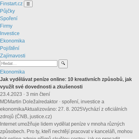
Finstart
.cz
☰
Půjčky
Spoření
Firmy
Investice
Ekonomika
Pojištění
Zajímavosti
🔍
Ekonomika
Jak vydělávat peníze online: 10 kreativních způsobů, jak
využít své dovednosti a zkušenosti
23.4.2023
·
3 min čtení
MD
Martin Doležal
redaktor · spoření, investice a
ekonomika
Aktualizováno:
27. 8. 2025
Vychází z oficiálních
zdrojů (ČNB, justice.cz)
Internet umožňuje lidem vydělat peníze v mnoha různých
způsobech. Pro ty, kteří nechtějí pracovat v kanceláři, mohou
být online zdroje příjmů skvělou cestou, jak se prosadit.