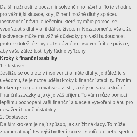
Další možností je podání insolvenčního návrhu. To je vhodné
pro vážnější situace, kdy již není možné dluhy splácet.
Insolvenční návrh je řešením, které by mělo pomoci se
vypořádat s dluhy a jít dál se životem. Nezapomeňte však, že
insolvence může mít vážné důsledky pro vaši budoucnost,
proto je důležité si vybrat správného insolvenčního správce,
aby vaše záležitosti byly řádně vyřízeny.
Kroky k finanční stability
1. Odstavec:
Jestliže se ocitnete v insolvenci a máte dluhy, je důležité si
uvědomit, že je nutné udělat kroky k finanční stability. Prvním
krokem je zorganizovat se a zjistit, jaké jsou vaše aktuální
finanční závazky a jaký je váš příjem. To vám může pomoci
lepšímu pochopení vaší finanční situace a vytvoření plánu pro
dosažení finanční stability.
2. Odstavec:
Dalším krokem je najít způsob, jak snížit náklady. To může
znamenat najít levnější bydlení, omezit spotřebu, nebo sjednat