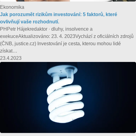
Ekonomika
Jak porozumět rizikům investování: 5 faktorů, které
ovlivňují vaše rozhodnutí.
PHPetr Hájekredaktor · dluhy, insolvence a
exekuceAktualizováno: 23. 4. 2023Vychází z oficiálních zdrojů
(ČNB, justice.cz) Investování je cesta, kterou mohou lidé
získat…
23.4.2023