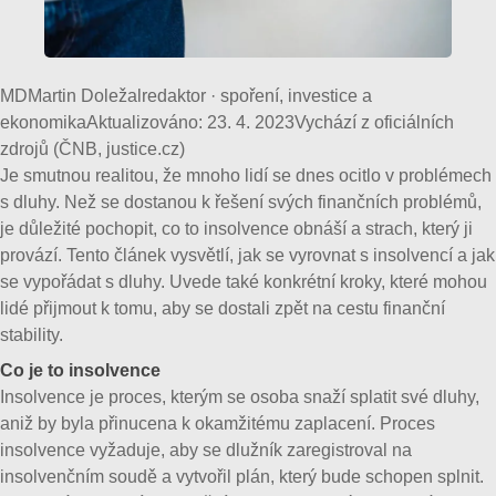
MD
Martin Doležal
redaktor · spoření, investice a
ekonomika
Aktualizováno:
23. 4. 2023
Vychází z oficiálních
zdrojů (ČNB, justice.cz)
Je smutnou realitou, že mnoho lidí se dnes ocitlo v problémech
s dluhy. Než se dostanou k řešení svých finančních problémů,
je důležité pochopit, co to insolvence obnáší a strach, který ji
provází. Tento článek vysvětlí, jak se vyrovnat s insolvencí a jak
se vypořádat s dluhy. Uvede také konkrétní kroky, které mohou
lidé přijmout k tomu, aby se dostali zpět na cestu finanční
stability.
Co je to insolvence
Insolvence je proces, kterým se osoba snaží splatit své dluhy,
aniž by byla přinucena k okamžitému zaplacení. Proces
insolvence vyžaduje, aby se dlužník zaregistroval na
insolvenčním soudě a vytvořil plán, který bude schopen splnit.