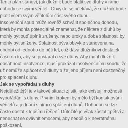
Tento plán stanoví, jak dlužník bude platit své dluhy v rámci
dohody se svými věřiteli. Obvykle se očekává, že dlužník bude
platit všem svým věřitelům část svého dluhu.
Insolvenční soud může rovněž schválit společnou dohodu,
která by mohla potenciálně znamenat, že některé z dluhů by
mohly být buď úplně zrušeny, nebo úroky a doba splatnosti by
mohly být sníženy. Splatnost bývá obvykle stanovena na
období od jednoho do pěti let, což dává dlužníkovi dostatek
času na to, aby se postarat o své dluhy. Aby mohl dlužník
dosáhnout insolvence, musí prokázat insolvenčnímu soudu, že
už nemůže splácet své dluhy a že jeho příjem není dostatečný
pro splacení dluhu.
Jak se vypořádat s dluhy
Nejdůležitější je v takové situaci zjistit, jaké existují možnosti
vypořádání s dluhy. Prvním krokem by mělo být kontaktování
věřitelů a jednání s nimi o splácení dluhů. Dohodou se lze
často dostat k lepšímu řešení. Důležité je však zůstat trpěliví a
nenechat se ovlivnit emocemi, aby nedošlo k nevratnému
poškození.