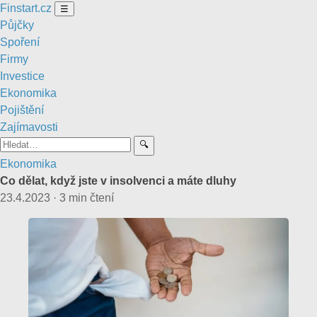
Finstart
.cz
☰
Půjčky
Spoření
Firmy
Investice
Ekonomika
Pojištění
Zajímavosti
🔍
Ekonomika
Co dělat, když jste v insolvenci a máte dluhy
23.4.2023
·
3 min čtení